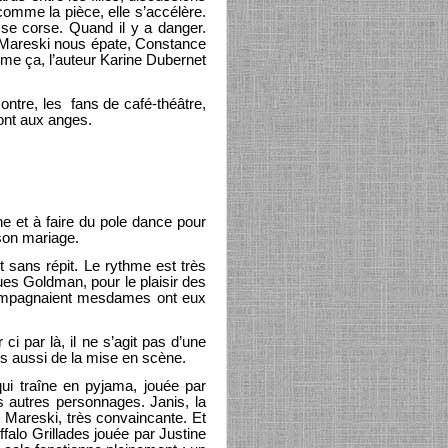
comme la pièce, elle s’accélère.
 se corse. Quand il y a danger.
id Mareski nous épate, Constance
mme ça, l’auteur Karine Dubernet
ntre, les fans de café-théâtre,
ront aux anges.
ne et à faire du pole dance pour
 son mariage.
 sans répit. Le rythme est très
ues Goldman, pour le plaisir des
accompagnaient mesdames ont eux
i par là, il ne s’agit pas d’une
is aussi de la mise en scène.
qui traîne en pyjama, jouée par
es autres personnages. Janis, la
 Mareski, très convaincante. Et
falo Grillades jouée par Justine