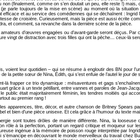
ou non (finalement, comme on s’en doutait un peu, elle reste !) mais, 
 (je parle toujours de la mise en scène) au moment où la situation
ent efficace et au service des comédiennes qui se déchaînent : Ingr
 vitesse de croisière. Curieusement, mais la pièce est aussi écrite co
dra, et comment, sa revanche dans la dernière scène de la pièce.
s amateurs d’œuvres engagées ou d’avant-garde seront déçus. Par co
e vingt de distraction avec trois filles qui ont la pêche… ceux-là se
s, voient leur quotidien – qui se résume à engloutir des BN pour l’u
 de la petite sœur de Nina, Édith, qui s’est enfuie de l’autel le jour de
t-là frapper ce trio dynamique : mésaventures et gags s’enchaînent
art grâce à un texte pétillant, entre vannes et paroles de Jean-Jacq
i le public était majoritairement féminin, les tendres moitiés qui 
rtout au premier rang !
 apparences, titre, décor, et autre chanson de Britney Spears par c
bel et bien d’une pièce unisexe. Et cela grâce à l’humour du texte ma
nergie sont toutes drôles de manière différente. Nina, la looseuse 
n rôle à la perfection, portant un regard critique et moqueur sur l
ureuse ingénue à la mémoire de poisson rouge interprétée par Ingrid
ui s’émancipe en découvrant le monde merveilleux du travail chez Buf