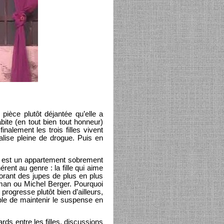
pièce plutôt déjantée qu’elle a
ite (en tout bien tout honneur)
inalement les trois filles vivent
lise pleine de drogue. Puis en
ne est un appartement sobrement
érent au genre : la fille qui aime
borant des jupes de plus en plus
man ou Michel Berger. Pourquoi
rogresse plutôt bien d’ailleurs,
le de maintenir le suspense en
rds entre les filles, discussions