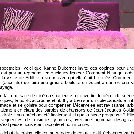
pectacles, voici que Karine Dubernet invite des copines pour une 
n’est pas un reproche) en quelques lignes : Comment Nina qui cohab
 la visite de Édith, sa sœur avec qui elle était brouillée. Comment f
 (enceinte) de faire une grosse boulette en volant à son ex une va
sayage.
n fait une salle de cinéma spacieuse reconvertie, le décor de scè
ues, le public accroche et rit. Il y a bien sûr un côté caricatural inh
 grimace et se goinfre pour compenser. L’écervelée est ravissante, ar
cipalement en citant des paroles de chansons de Jean-Jacques Gold
 drôle, sans méchanceté finalement et que la pièce progresse ? Elle p
x séquences, de musiques rythmées, avec une façon pas désagréab
s’est passé nous étant raconté et non montré.
 début du moins, elle est au service de ce qui se dit, échanges vacha