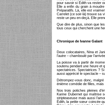
pour savoir si Édith va rester 
Elle a enfin du grain à moudre
Préparatifs. Là, elle est vraim
Carrelet (ce soir-là) trouve sa
reste un peu en-deçà. Elle pren
Que dire de plus, sinon que le
tous ceux qui cherchent une heur
Chronique de Ivanne Galant
Deux colocataires, Nina et Jani
l’autre – chamboulé par l’arrivée
La poisse va à partir de momen
soutenu pendant une heure et qu
spectatrices. Spectatrices ? S
aussi apprécié le spectacle – su
Détrompez-vous donc, malgré les
énième comédie de filles, mais 
Nos trois potiches pleines d’é
Karine Dubernet qui maîtrise so
stripteaseuse mais aussi l’amo
Édith, la petite sœur coincée q