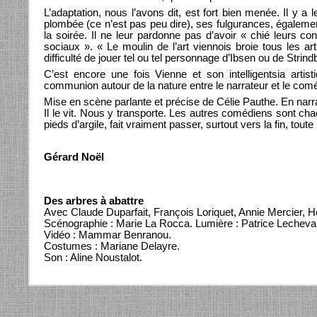
L’adaptation, nous l’avons dit, est fort bien menée. Il y
plombée (ce n’est pas peu dire), ses fulgurances, égaleme
la soirée. Il ne leur pardonne pas d’avoir « chié leurs co
sociaux ». « Le moulin de l’art viennois broie tous les a
difficulté de jouer tel ou tel personnage d’Ibsen ou de Strind
C’est encore une fois Vienne et son intelligentsia arti
communion autour de la nature entre le narrateur et le comédi
Mise en scène parlante et précise de Célie Pauthe. En nar
Il le vit. Nous y transporte. Les autres comédiens sont ch
pieds d’argile, fait vraiment passer, surtout vers la fin, tou
Gérard Noël
Des arbres à abattre
Avec Claude Duparfait, François Loriquet, Annie Mercier, 
Scénographie : Marie La Rocca. Lumière : Patrice Lechevall
Vidéo : Mammar Benranou.
Costumes : Mariane Delayre.
Son : Aline Noustalot.