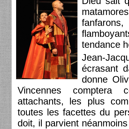
Dieu sait 
matamore
fanfaron
flamboya
tendance h
Jean-Jacqu
écrasant d
donne Oliv
Vincennes comptera c
attachants, les plus comp
toutes les facettes du pe
doit, il parvient néanmoin