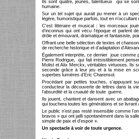
Ils sont quatre, jeunes, talentueux qui se son
humaine.
Sur un tel sujet qui aurait pu mener à un spec
légère, humoristique parfois, tout en n'occultant r
C'est littéraire et musical : les morceaux jo
d'inconnus qui ont vécu l'époque et parlent d
drôle et émouvant, dramatique et fantaisiste, poi
Offrant une belle sélection de textes et chanson
de recherche historique et d'adaptation d'Alexa
Également interprète, ce dernier joue comme p
Pierre Rodrigue, qui fait irrésistiblement pens
Molist et Alix Merckx, véritables virtuoses. Ils s
seconde grâce à leur jeu et à la mise en scèn
superbes lumières d'Eric Charensol.
Procédant par petites touches, s'appuyant su
conducteur la découverte de lettres dans la vieil
l'absurdité et la cruauté de toute guerre.
Ils jouent, chantent et dansent avec un abatta
qui touchera toutes les générations et se livrant
Le public n'est pas resté insensible comme l'on
bravos » qui ont jailli spontanément dans la sal
simple de paix et d'espoir ».
Un spectacle à voir de toute urgence.