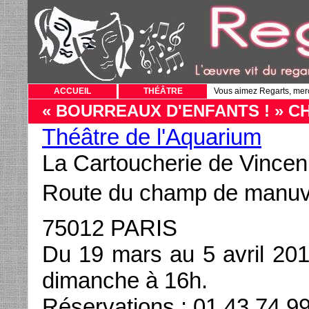
ACCUEIL
THÉÂTRE
Vous aimez Regarts, mer
« BOURREAUX D'ENFANTS ! » C
Théâtre de l'Aquarium
La Cartoucherie de Vince
Route du champ de manu
75012 PARIS
Du 19 mars au 5 avril 20
dimanche à 16h.
Réservations : 01 43 74 9