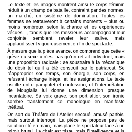
Le texte et les images montrent ainsi le corps féminin
réduit à un champ de bataille, contraint par des normes,
un marché, un système de domination. Toutes les
femmes se retrouveront à certains moments – plus ou
moins nombreux, selon la chance et les expériences
vécues –, tandis que les messieurs accompagnant leur
conjointe semblent ravaler leur salive, mais
applaudissent vigoureusement en fin de spectacle.
À mesure que la pièce avance, on comprend que cette «
grève du sexe » n’est pas qu’un retrait individuel, mais
une proposition radicale : se soustraire à la mécanique
du désir tel qu’il a été construit par le patriarcat. Se
réapproprier son temps, son énergie, son corps, en
refusant l’échange inégal et les assignations. Le texte
oscille entre pamphlet et confession, et l’interprétation
de Mouglalis lui donne une dimension presque
incantatoire. Sa voix grave, son port altier, son ironie
sombre transforment ce monologue en manifeste
théâtral.
On sort du Théâtre de l’Atelier secoué, amusé parfois,
mais surtout interrogé. La pièce ne propose pas de
solution clé en main, mais place le spectateur face à un
miroir brutal. La chair est triste, mais l’intelligence et la