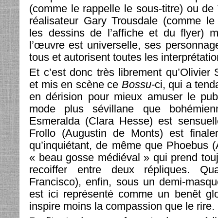
(comme le rappelle le sous-titre) ou de
réalisateur Gary Trousdale (comme le 
les dessins de l’affiche et du flyer) 
l’œuvre est universelle, ses personna
tous et autorisent toutes les interprétatio
Et c’est donc très librement qu’Olivier
et mis en scène ce
Bossu­-
ci, qui a ten
en dérision pour mieux amuser le publ
mode plus sévillane que bohémienn
Esmeralda (Clara Hesse) est sensuell
Frollo (Augustin de Monts) est finale
qu’inquiétant, de même que Phoebus (A
« beau gosse médiéval » qui prend touj
recoiffer entre deux répliques. Q
Francisco), enfin, sous un demi-masqu
est ici représenté comme un benêt glo
inspire moins la compassion que le rire.