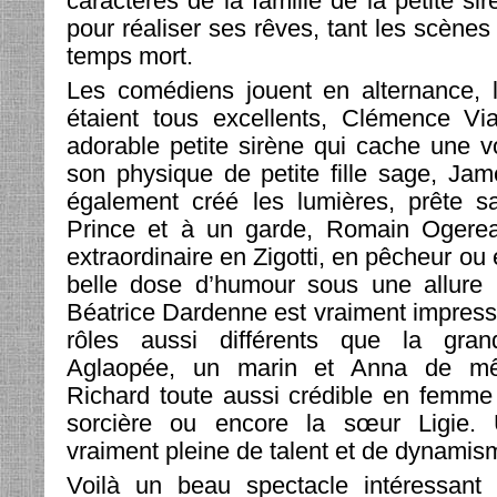
caractères de la famille de la petite s
pour réaliser ses rêves, tant les scène
temps mort.
Les comédiens jouent en alternance, 
étaient tous excellents, Clémence V
adorable petite sirène qui cache une v
son physique de petite fille sage, Ja
également créé les lumières, prête sa
Prince et à un garde, Romain Ogerea
extraordinaire en Zigotti, en pêcheur ou e
belle dose d’humour sous une allure 
Béatrice Dardenne est vraiment impres
rôles aussi différents que la gra
Aglaopée, un marin et Anna de mê
Richard toute aussi crédible en femme
sorcière ou encore la sœur Ligie. 
vraiment pleine de talent et de dynamis
Voilà un beau spectacle intéressant à