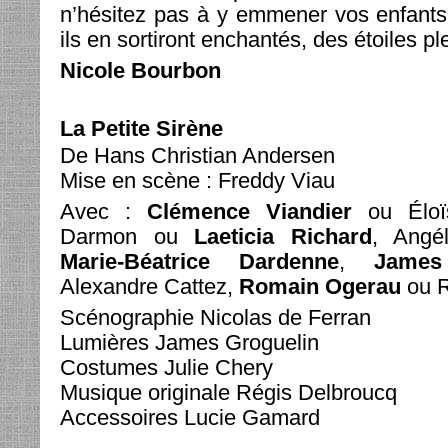
n’hésitez pas à y emmener vos enfants 
ils en sortiront enchantés, des étoiles pl
Nicole Bourbon
La Petite Sirène
De Hans Christian Andersen
Mise en scène : Freddy Viau
Avec :
Clémence Viandier
ou Éloï
Darmon ou
Laeticia Richard
, Angél
Marie-Béatrice Dardenne
,
James
Alexandre Cattez,
Romain Ogerau
ou R
Scénographie Nicolas de Ferran
Lumières James Groguelin
Costumes Julie Chery
Musique originale Régis Delbroucq
Accessoires Lucie Gamard