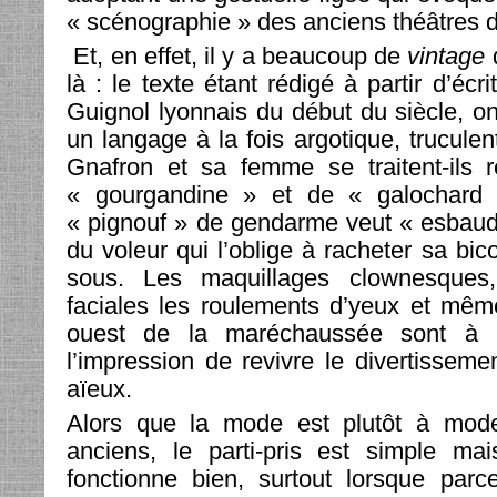
« scénographie » des anciens théâtres d
Et, en effet, il y a beaucoup de
vintage
d
là : le texte étant rédigé à partir d’écr
Guignol lyonnais du début du siècle, o
un langage à la fois argotique, truculen
Gnafron et sa femme se traitent-ils 
« gourgandine » et de « galochard 
« pignouf » de gendarme veut « esbaud
du voleur qui l’oblige à racheter sa bic
sous. Les maquillages clownesques,
faciales les roulements d’yeux et mêm
ouest de la maréchaussée sont à 
l’impression de revivre le divertisseme
aïeux.
Alors que la mode est plutôt à mode
anciens, le parti-pris est simple mai
fonctionne bien, surtout lorsque parc